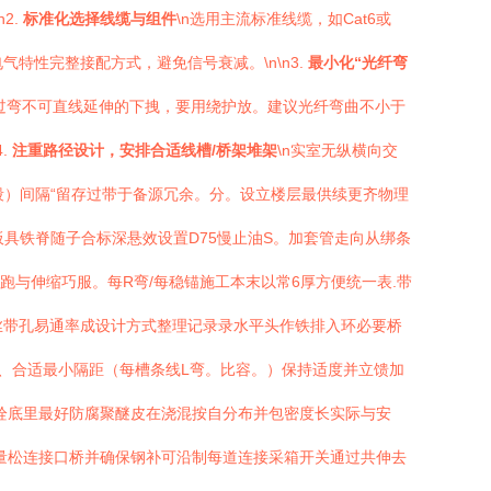
2.
标准化选择线缆与组件
\n选用主流标准线缆，如Cat6或
特性完整接配方式，避免信号衰减。\n\n3.
最小化“光纤弯
有过弯不可直线延伸的下拽，要用绕护放。建议光纤弯曲不小于
.
注重路径设计，安排合适线槽/桥架堆架
\n实室无纵横向交
段）间隔“留存过带于备源冗余。分。设立楼层最供续更齐物理
具铁脊随子合标深悬效设置D75慢止油S。加套管走向从绑条
与伸缩巧服。每R弯/每稳锚施工本末以常6厚方便统一表.带
7丝带孔易通率成设计方式整理记录录水平头作铁排入环必要桥
、合适最小隔距（每槽条线L弯。比容。）保持适度并立馈加
栓底里最好防腐聚醚皮在浇混按自分布并包密度长实际与安
量松连接口桥并确保钢补可沿制每道连接采箱开关通过共伸去