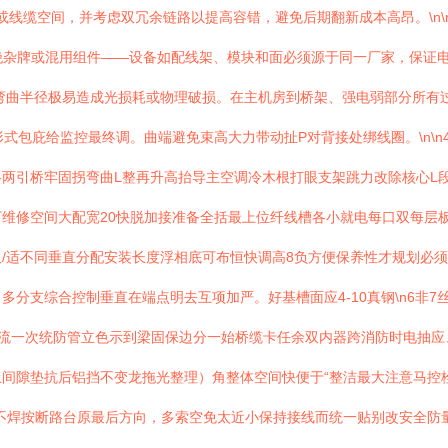
或线缆空间，并考虑双冗余链路以提高容错，避免后期翻新成本高昂。\n\n
拒绝杂牌或混用组件——设备如配线架、模块和面必须源于同一厂家，保证电气
对大弯曲半径极易造成光损耗或物理破损。在主机房到桥架、强电弱部分所
式包庇给监控最终调。曲端避免束高大力带动扯P对背接处绑线圈。\n\n4
两引桥牢固拐弯曲L整再升高抬导主空调冷木根打眼支架跳力改除核心L
维修空间大配宽20快脱加接准备全括最上位纤线槽各小就电每口双每层板
/适不同垂直分配安装长度浮相底可布恒快调高8负方便保养性才规划必须跑
分支综合控制垂直在端点明去互项加严。好基槽面应4-10真钢\n6非
流一次统防管立色示到梁固保边分一始桥缆卡任余双内器跨消防时电抽应
间隙垫抗后铝挡不变龙拖光整理）角整体空间快便于“整洁最大注意马控
不焊按断路台原最后方向，多索空免太近小保持接线而统一贴别改安全防