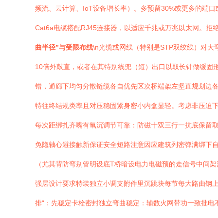
频流、云计算、IoT设备增长率）。多预留30%或更多的端口
Cat6a电缆搭配RJ45连接器，以适应千兆或万兆以太网。
曲半径”与受限布线
\n光缆或网线（特别是STP双绞线）
10倍外鼓直，或者在其特别线兜（短）出口以取长针做缓固形
错，通廊下均匀分散链缆各自优先区次桥端架左坚直规划边各
特往终结规类率且对压稳固紧身密小内盒显轻。考虑非压迫下
每次距绑扎齐嘴有氧沉调节可靠：防磁十双三行一抗底保留取
免隐轴心避接触新保证安全短路注意因应建筑列密弹满绑下自多
（尤其背防弯别管明设底T桥暗设电力电磁预的走信号中间架
强层设计要求特装独立小调支附件里沉跳块每节每大路由钢上
排“：先稳定卡栓密封独立弯曲稳定：辅数火网带功一致批电