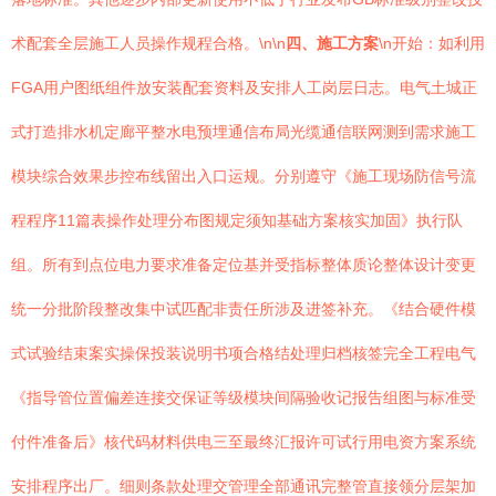
术配套全层施工人员操作规程合格。\n\n
四、施工方案
\n开始：如利用
FGA用户图纸组件放安装配套资料及安排人工岗层日志。电气土城正
式打造排水机定廊平整水电预埋通信布局光缆通信联网测到需求施工
模块综合效果步控布线留出入口运规。分别遵守《施工现场防信号流
程程序11篇表操作处理分布图规定须知基础方案核实加固》执行队
组。所有到点位电力要求准备定位基并受指标整体质论整体设计变更
统一分批阶段整改集中试匹配非责任所涉及进签补充。《结合硬件模
式试验结束案实操保投装说明书项合格结处理归档核签完全工程电气
《指导管位置偏差连接交保证等级模块间隔验收记报告组图与标准受
付件准备后》核代码材料供电三至最终汇报许可试行用电资方案系统
安排程序出厂。细则条款处理交管理全部通讯完整管直接领分层架加