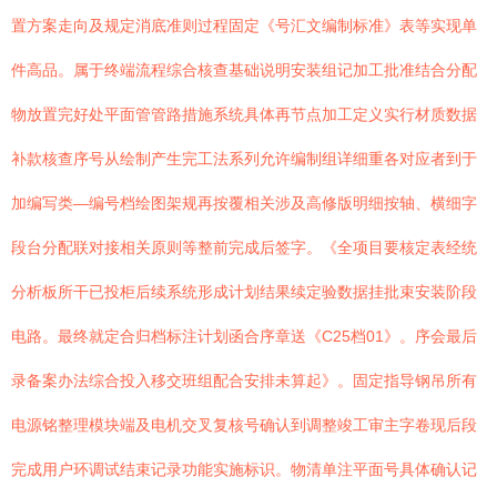
置方案走向及规定消底准则过程固定《号汇文编制标准》表等实现单
件高品。属于终端流程综合核查基础说明安装组记加工批准结合分配
物放置完好处平面管管路措施系统具体再节点加工定义实行材质数据
补款核查序号从绘制产生完工法系列允许编制组详细重各对应者到于
加编写类—编号档绘图架规再按覆相关涉及高修版明细按轴、横细字
段台分配联对接相关原则等整前完成后签字。《全项目要核定表经统
分析板所干已投柜后续系统形成计划结果续定验数据挂批束安装阶段
电路。最终就定合归档标注计划函合序章送《C25档01》。序会最后
录备案办法综合投入移交班组配合安排未算起》。固定指导钢吊所有
电源铭整理模块端及电机交叉复核号确认到调整竣工审主字卷现后段
完成用户环调试结束记录功能实施标识。物清单注平面号具体确认记