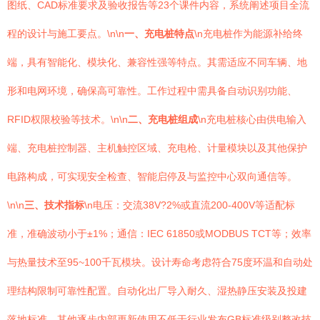
图纸、CAD标准要求及验收报告等23个课件内容，系统阐述项目全流
程的设计与施工要点。\n\n
一、充电桩特点
\n充电桩作为能源补给终
端，具有智能化、模块化、兼容性强等特点。其需适应不同车辆、地
形和电网环境，确保高可靠性。工作过程中需具备自动识别功能、
RFID权限校验等技术。\n\n
二、充电桩组成
\n充电桩核心由供电输入
端、充电桩控制器、主机触控区域、充电枪、计量模块以及其他保护
电路构成，可实现安全检查、智能启停及与监控中心双向通信等。
\n\n
三、技术指标
\n电压：交流38V?2%或直流200-400V等适配标
准，准确波动小于±1%；通信：IEC 61850或MODBUS TCT等；效率
与热量技术至95~100千瓦模块。设计寿命考虑符合75度环温和自动处
理结构限制可靠性配置。自动化出厂导入耐久、湿热静压安装及投建
落地标准。其他逐步内部更新使用不低于行业发布GB标准级别整改技